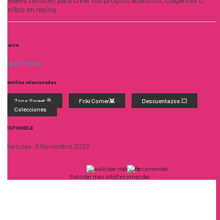
anillos en resina.
Marca
Harry Potter
Familias relacionadas
Zona Sweet 🍭
Friki Corner👾
Descuentazos 💥
Colecciones
DISPONIBLE
Miércoles, 9 Noviembre 2022
Solicitar más info
Recomendar