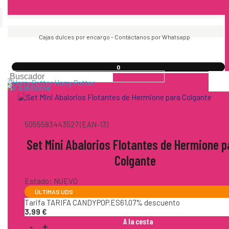
Cajas dulces por encargo - Contáctanos por Whatsapp
0
Harry Potter
5055583443527 (EAN-13)
Set Mini Abalorios Flotantes de Hermione p
Colgante
Estado:
NUEVO
ÚLTIMAS UDS
Tarifa TARIFA CANDYPOP.ES
61,07%
descuento
3,99
€
A la cesta
-
+