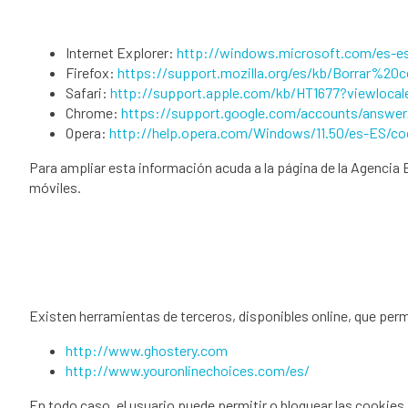
Internet Explorer:
http://windows.microsoft.com/es-es
Firefox:
https://support.mozilla.org/es/kb/Borrar%20
Safari:
http://support.apple.com/kb/HT1677?viewloca
Chrome:
https://support.google.com/accounts/answer
Opera:
http://help.opera.com/Windows/11.50/es-ES/co
Para ampliar esta información acuda a la página de la Agencia
móviles.
Existen herramientas de terceros, disponibles online, que perm
http://www.ghostery.com
http://www.youronlinechoices.com/es/
En todo caso, el usuario puede permitir o bloquear las cookies,