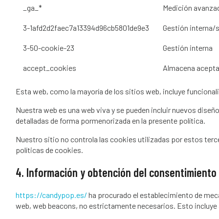
_ga_*
Medición avanzad
3-1afd2d2faec7a13394d96cb5801de9e3
Gestión interna/s
3-50-cookie-23
Gestión interna
accept_cookies
Almacena aceptac
Esta web, como la mayoría de los sitios web, incluye funciona
Nuestra web es una web viva y se pueden incluir nuevos diseñ
detalladas de forma pormenorizada en la presente política.
Nuestro sitio no controla las cookies utilizadas por estos te
políticas de cookies.
4. Información y obtención del consentimiento 
https://candypop.es/
ha procurado el establecimiento de meca
web, web beacons, no estrictamente necesarios. Esto incluye a