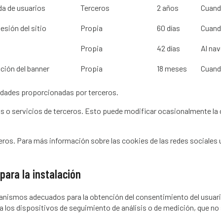
a de usuarios
Terceros
2 años
Cuand
esión del sitio
Propia
60 días
Cuando
Propia
42 días
Al nav
ión del banner
Propia
18 meses
Cuando
lidades proporcionadas por terceros.
os o servicios de terceros. Esto puede modificar ocasionalmente la
rceros. Para más información sobre las cookies de las redes sociale
para la instalación
nismos adecuados para la obtención del consentimiento del usuario 
 los dispositivos de seguimiento de análisis o de medición, que no 