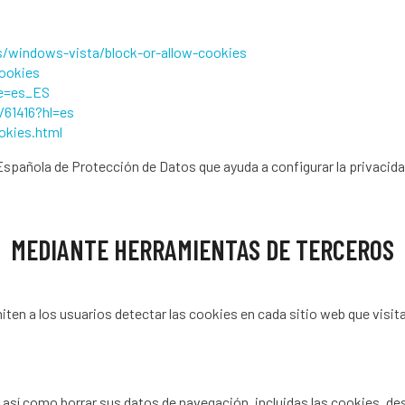
/windows-vista/block-or-allow-cookies
cookies
le=es_ES
/61416?hl=es
okies.html
 Española de Protección de Datos que ayuda a configurar la privaci
MEDIANTE HERRAMIENTAS DE TERCEROS
iten a los usuarios detectar las cookies en cada sitio web que visit
 así como borrar sus datos de navegación, incluidas las cookies, des