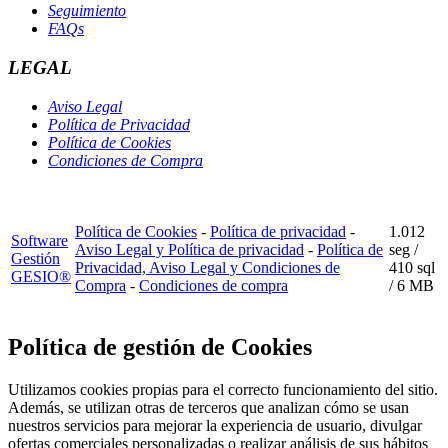
Seguimiento
FAQs
LEGAL
Aviso Legal
Política de Privacidad
Política de Cookies
Condiciones de Compra
Política de Cookies
-
Política de privacidad
-
1.012
Software
Aviso Legal y Política de privacidad
-
Política de
seg /
Gestión
Privacidad, Aviso Legal y Condiciones de
410 sql
GESIO®
Compra
-
Condiciones de compra
/ 6 MB
Política de gestión de Cookies
Utilizamos cookies propias para el correcto funcionamiento del sitio.
Además, se utilizan otras de terceros que analizan cómo se usan
nuestros servicios para mejorar la experiencia de usuario, divulgar
ofertas comerciales personalizadas o realizar análisis de sus hábitos