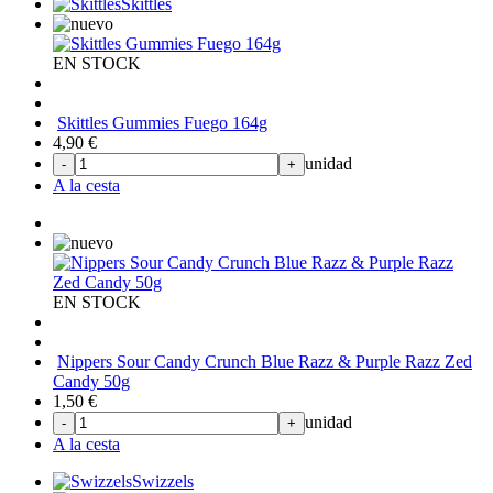
Skittles
EN STOCK
Skittles Gummies Fuego 164g
4,90
€
unidad
-
+
A la cesta
EN STOCK
Nippers Sour Candy Crunch Blue Razz & Purple Razz Zed
Candy 50g
1,50
€
unidad
-
+
A la cesta
Swizzels