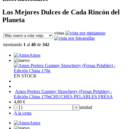
Los Mejores Dulces de Cada Rincón del
Planeta
vistas
mostrando
1
al
40
de
342
Amos
EN STOCK
Amos Peelerz Gummy Strawberry (Fresas Pelables) -
Edición China 170g
CHUCHES PELABLES FRESA
4,80
€
unidad
-
+
A la cesta
Amos