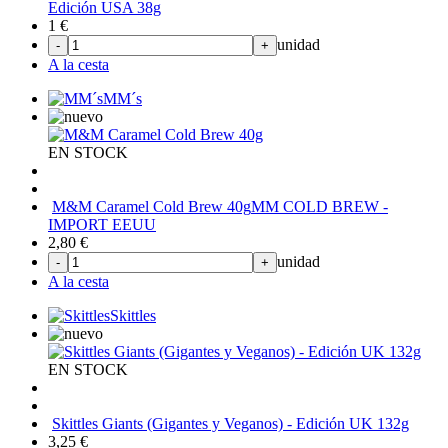
Edición USA 38g
1
€
unidad
-
+
A la cesta
MM´s
EN STOCK
M&M Caramel Cold Brew 40g
MM COLD BREW -
IMPORT EEUU
2,80
€
unidad
-
+
A la cesta
Skittles
EN STOCK
Skittles Giants (Gigantes y Veganos) - Edición UK 132g
3,25
€