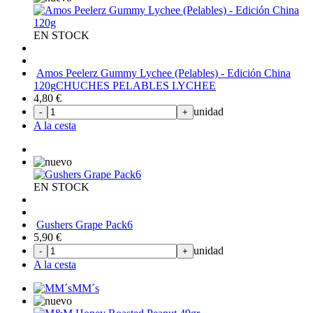
EN STOCK
Amos Peelerz Gummy Lychee (Pelables) - Edición China
120g
CHUCHES PELABLES LYCHEE
4,80
€
unidad
-
+
A la cesta
EN STOCK
Gushers Grape Pack6
5,90
€
unidad
-
+
A la cesta
MM´s