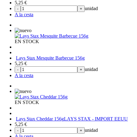
5,25
€
unidad
-
+
A la cesta
EN STOCK
Lays Stax Mesquite Barbecue 156g
5,25
€
unidad
-
+
A la cesta
EN STOCK
Lays Stax Cheddar 156g
LAYS STAX - IMPORT EEUU
5,25
€
unidad
-
+
A la cesta