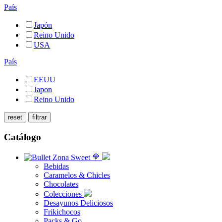
País
Japón
Reino Unido
USA
País
EEUU
Japon
Reino Unido
Catálogo
Zona Sweet 🍭
Bebidas
Caramelos & Chicles
Chocolates
Colecciones
Desayunos Deliciosos
Frikichocos
Packs & Go