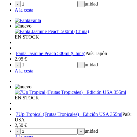
unidad
-
+
A la cesta
Fanta
EN STOCK
Fanta Jasmine Peach 500ml (China)
País: Japón
2,95
€
unidad
-
+
A la cesta
EN STOCK
7Up Tropical (Frutas Tropicales) - Edición USA 355ml
País:
USA
2,50
€
unidad
-
+