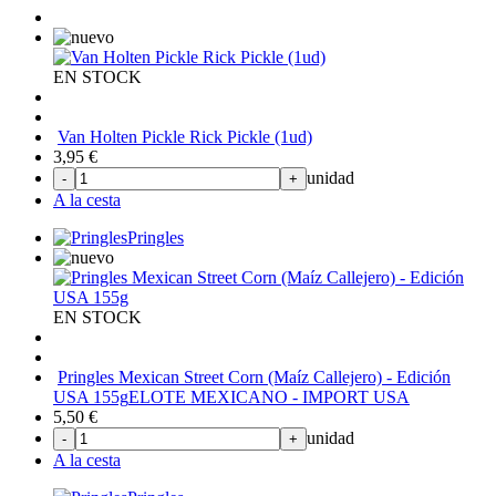
EN STOCK
Van Holten Pickle Rick Pickle (1ud)
3,95
€
unidad
-
+
A la cesta
Pringles
EN STOCK
Pringles Mexican Street Corn (Maíz Callejero) - Edición
USA 155g
ELOTE MEXICANO - IMPORT USA
5,50
€
unidad
-
+
A la cesta