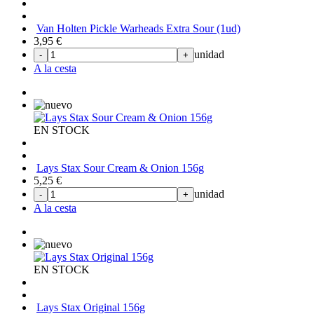
Van Holten Pickle Warheads Extra Sour (1ud)
3,95
€
unidad
-
+
A la cesta
EN STOCK
Lays Stax Sour Cream & Onion 156g
5,25
€
unidad
-
+
A la cesta
EN STOCK
Lays Stax Original 156g