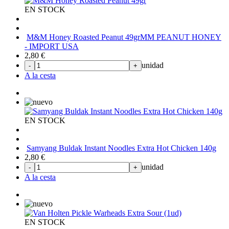
EN STOCK
M&M Honey Roasted Peanut 49gr
MM PEANUT HONEY
- IMPORT USA
2,80
€
unidad
-
+
A la cesta
EN STOCK
Samyang Buldak Instant Noodles Extra Hot Chicken 140g
2,80
€
unidad
-
+
A la cesta
EN STOCK