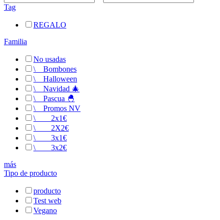
Tag
REGALO
Familia
No usadas
\
__
Bombones
\
__
Halloween
\
__
Navidad 🎄
\
__
Pascua 🐣
\
__
Promos NV
\
__
__
2x1€
\
__
__
2X2€
\
__
__
3x1€
\
__
__
3x2€
más
Tipo de producto
producto
Test web
Vegano