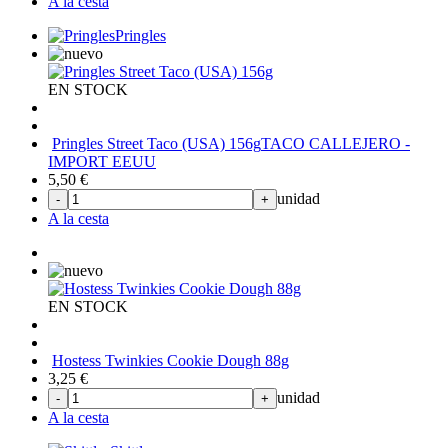
A la cesta
Pringles
EN STOCK
Pringles Street Taco (USA) 156g
TACO CALLEJERO -
IMPORT EEUU
5,50
€
unidad
-
+
A la cesta
EN STOCK
Hostess Twinkies Cookie Dough 88g
3,25
€
unidad
-
+
A la cesta