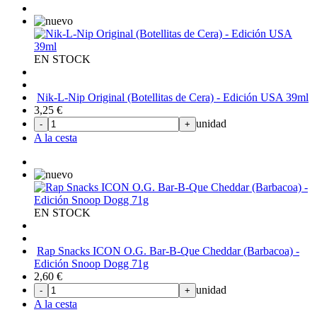
EN STOCK
Nik-L-Nip Original (Botellitas de Cera) - Edición USA 39ml
3,25
€
unidad
-
+
A la cesta
EN STOCK
Rap Snacks ICON O.G. Bar-B-Que Cheddar (Barbacoa) -
Edición Snoop Dogg 71g
2,60
€
unidad
-
+
A la cesta