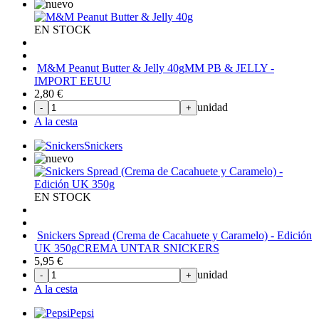
EN STOCK
M&M Peanut Butter & Jelly 40g
MM PB & JELLY -
IMPORT EEUU
2,80
€
unidad
-
+
A la cesta
Snickers
EN STOCK
Snickers Spread (Crema de Cacahuete y Caramelo) - Edición
UK 350g
CREMA UNTAR SNICKERS
5,95
€
unidad
-
+
A la cesta
Pepsi