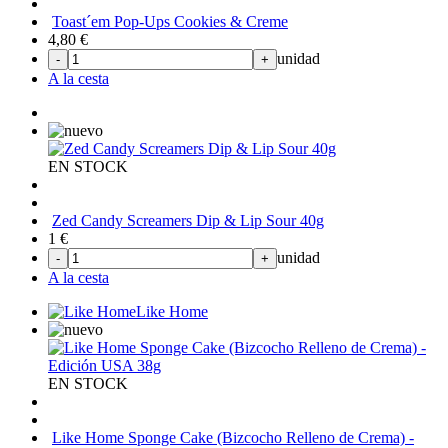
Toast´em Pop-Ups Cookies & Creme
4,80
€
unidad
-
+
A la cesta
EN STOCK
Zed Candy Screamers Dip & Lip Sour 40g
1
€
unidad
-
+
A la cesta
Like Home
EN STOCK
Like Home Sponge Cake (Bizcocho Relleno de Crema) -