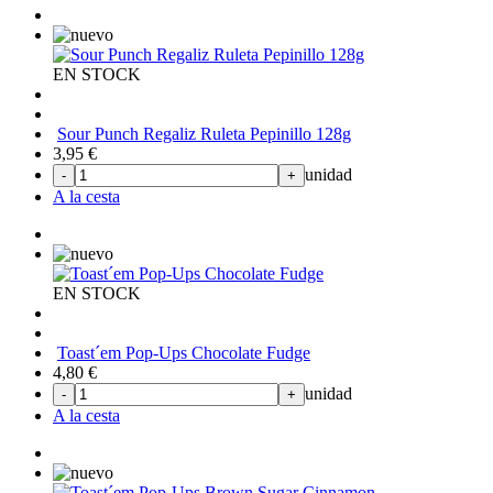
EN STOCK
Sour Punch Regaliz Ruleta Pepinillo 128g
3,95
€
unidad
-
+
A la cesta
EN STOCK
Toast´em Pop-Ups Chocolate Fudge
4,80
€
unidad
-
+
A la cesta