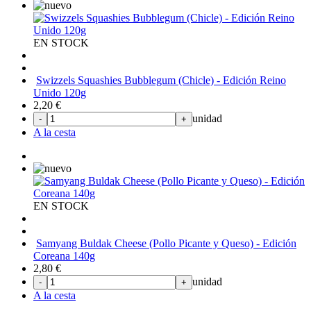
EN STOCK
Swizzels Squashies Bubblegum (Chicle) - Edición Reino
Unido 120g
2,20
€
unidad
-
+
A la cesta
EN STOCK
Samyang Buldak Cheese (Pollo Picante y Queso) - Edición
Coreana 140g
2,80
€
unidad
-
+
A la cesta