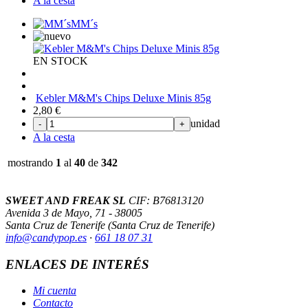
A la cesta
MM´s
EN STOCK
Kebler M&M's Chips Deluxe Minis 85g
2,80
€
unidad
-
+
A la cesta
mostrando
1
al
40
de
342
SWEET AND FREAK SL
CIF: B76813120
Avenida 3 de Mayo, 71 - 38005
Santa Cruz de Tenerife (Santa Cruz de Tenerife)
info@candypop
.es
·
661 18 07 31
ENLACES DE INTERÉS
Mi cuenta
Contacto