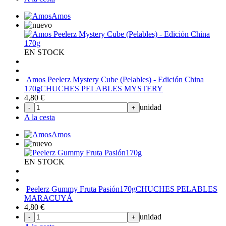
Amos
EN STOCK
Amos Peelerz Mystery Cube (Pelables) - Edición China
170g
CHUCHES PELABLES MYSTERY
4,80
€
unidad
-
+
A la cesta
Amos
EN STOCK
Peelerz Gummy Fruta Pasión170g
CHUCHES PELABLES
MARACUYÁ
4,80
€
unidad
-
+