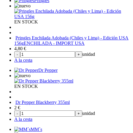
Pringles
EN STOCK
Pringles Enchilada Adobada (Chiles y Lima) - Edición USA
156g
ENCHILADA - IMPORT USA
4,80
€
unidad
-
+
A la cesta
Dr Pepper
EN STOCK
Dr Pepper Blackberry 355ml
2
€
unidad
-
+
A la cesta
MM´s