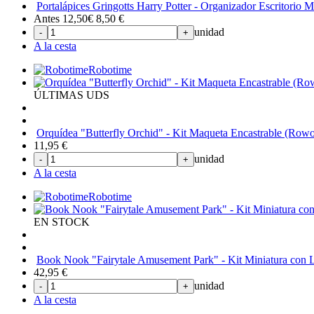
Portalápices Gringotts Harry Potter - Organizador Escritorio 
Antes 12,50€
8,50
€
unidad
-
+
A la cesta
Robotime
ÚLTIMAS UDS
Orquídea "Butterfly Orchid" - Kit Maqueta Encastrable (Row
11,95
€
unidad
-
+
A la cesta
Robotime
EN STOCK
Book Nook "Fairytale Amusement Park" - Kit Miniatura con L
42,95
€
unidad
-
+
A la cesta