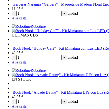
Gerberas Naranjas "Gerbera" - Maqueta de Madera Floral Enc
11,95
€
unidad
-
+
A la cesta
Robotime
ÚLTIMAS UDS
Book Nook "Holiday Café" - Kit Miniatura con Luz LED (Rol
42,95
€
unidad
-
+
A la cesta
Robotime
EN STOCK
Book Nook "Arcade Dating" - Kit Miniatura DIY con Luz (Ro
42,95
€
unidad
-
+
A la cesta