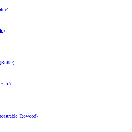
fe)
olife)