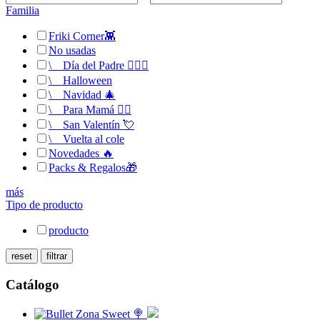
Familia
Friki Corner👾
No usadas
\
__
Día del Padre 🙋🏻‍♂️
\
__
Halloween
\
__
Navidad 🎄
\
__
Para Mamá 💁‍♀️
\
__
San Valentín 💘
\
__
Vuelta al cole
Novedades 🔥
Packs & Regalos🎁
más
Tipo de producto
producto
Catálogo
Zona Sweet 🍭