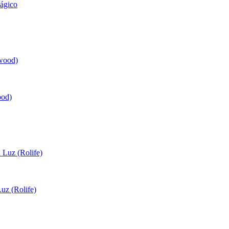
Mágico
ood)
uz (Rolife)