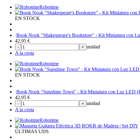
Robotime
EN STOCK
Book Nook "Shakespeare's Bookstore" - Kit Miniatura con L
42,95
€
unidad
-
+
A la cesta
Robotime
EN STOCK
Book Nook "Sunshine Town" - Kit Miniatura con Luz LED (R
42,95
€
unidad
-
+
A la cesta
Robotime
ÚLTIMAS UDS