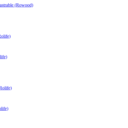
astrable (Rowood)
ife)
life)