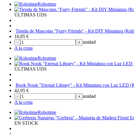
Robotime
ÚLTIMAS UDS
Tienda de Mascotas "Furry Friends" - Kit DIY Miniatura (Roli
16,95
€
unidad
-
+
A la cesta
Robotime
ÚLTIMAS UDS
Book Nook "Eternal Library" - Kit Miniatura con Luz LED (R
42,95
€
unidad
-
+
A la cesta
Robotime
EN STOCK