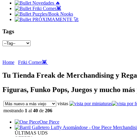
Novedades 🔥
Friki Corner👾
Puzzles/Book Nooks
PRÓXIMAMENTE 🚀
Tags
Home
Friki Corner👾
Tu Tienda Freak de Merchandising y Regal
Figuras, Funko Pops, Juegos y mucho más
vistas
mostrando
1
al
40
de
206
One Piece
ÚLTIMAS UDS