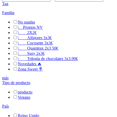
Tag
Familia
No usadas
\
__
Promos NV
\
__
__
2X2€
\
__
__
Alfajores 3x3€
\
__
__
Cocosette 3x3€
\
__
__
Quamtrax 2x3,50€
\
__
__
Susy 2x3€
\
__
__
Trilogía de chocolates 3x3.99€
Novedades 🔥
Zona Sweet 🍭
más
Tipo de producto
producto
Vegano
País
Reino Unido