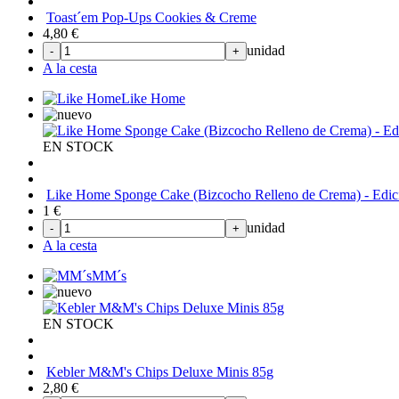
Toast´em Pop-Ups Cookies & Creme
4,80
€
unidad
-
+
A la cesta
Like Home
EN STOCK
Like Home Sponge Cake (Bizcocho Relleno de Crema) - Edi
1
€
unidad
-
+
A la cesta
MM´s
EN STOCK
Kebler M&M's Chips Deluxe Minis 85g
2,80
€