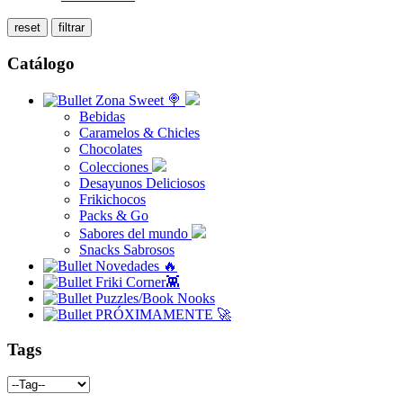
Catálogo
Zona Sweet 🍭
Bebidas
Caramelos & Chicles
Chocolates
Colecciones
Desayunos Deliciosos
Frikichocos
Packs & Go
Sabores del mundo
Snacks Sabrosos
Novedades 🔥
Friki Corner👾
Puzzles/Book Nooks
PRÓXIMAMENTE 🚀
Tags