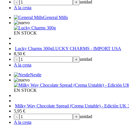
unidad
-
+
A la cesta
General Mills
EN STOCK
Lucky Charms 300g
LUCKY CHARMS - IMPORT USA
8,50
€
unidad
-
+
A la cesta
Nestle
EN STOCK
Milky Way Chocolate Spread (Crema Untable) - Edición UK 
5,95
€
unidad
-
+
A la cesta