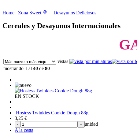
Home
Zona Sweet 🍭
Desayunos Deliciosos
Cereales y Desayunos Internacionales
G
vistas
mostrando
1
al
40
de
80
EN STOCK
Hostess Twinkies Cookie Dough 88g
3,25
€
unidad
-
+
A la cesta