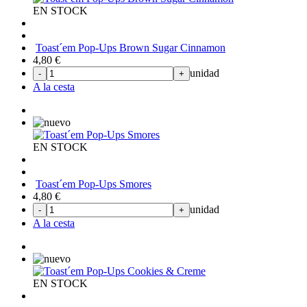
EN STOCK
Toast´em Pop-Ups Brown Sugar Cinnamon
4,80
€
unidad
-
+
A la cesta
EN STOCK
Toast´em Pop-Ups Smores
4,80
€
unidad
-
+
A la cesta
EN STOCK