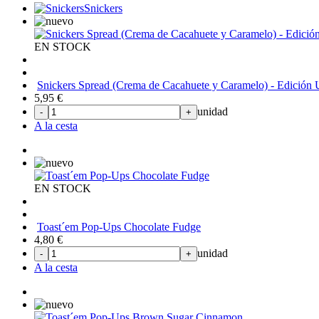
Snickers
EN STOCK
Snickers Spread (Crema de Cacahuete y Caramelo) - Edición
5,95
€
unidad
-
+
A la cesta
EN STOCK
Toast´em Pop-Ups Chocolate Fudge
4,80
€
unidad
-
+
A la cesta