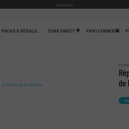
CONTACTO
PACKS & REGALOS🎁
ZONA SWEET 🍭
FRIKI CORNER👾
P
812370
Rép
de 
EN