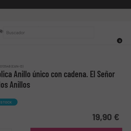
RÓXIMAMENTE 🚀
0
013548 (EAN-13)
lica Anillo único con cadena. El Señor
los Anillos
 STOCK
19,90
€