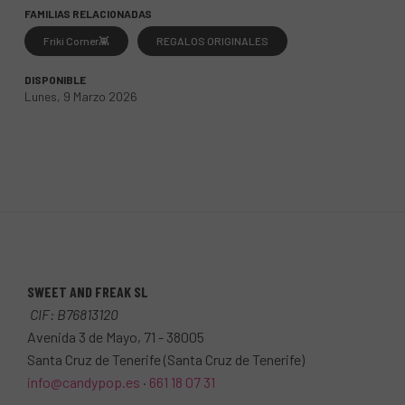
FAMILIAS RELACIONADAS
Friki Corner👾
REGALOS ORIGINALES
DISPONIBLE
Lunes, 9 Marzo 2026
SWEET AND FREAK SL
CIF: B76813120
Avenida 3 de Mayo, 71 - 38005
Santa Cruz de Tenerife (Santa Cruz de Tenerife)
info@candypop
.es
·
661 18 07 31