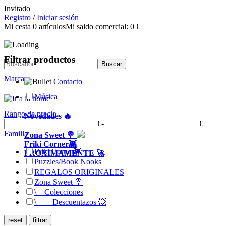
Invitado
Registro
/
Iniciar sesión
Mi cesta
0
artículos
Mi saldo comercial:
0 €
Filtrar productos
Marca
Contacto
Música
Rango de precio
Novedades 🔥
€
-
€
Packs & Regalos🎁
Familia
Zona Sweet 🍭
Friki Corner👾
Friki Corner👾
PRÓXIMAMENTE 🚀
Puzzles/Book Nooks
REGALOS ORIGINALES
Zona Sweet 🍭
\
__
Colecciones
\
__
__
Descuentazos 💥