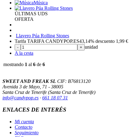
Música
ÚLTIMAS UDS
OFERTA
Llavero Púa Rolling Stones
Tarifa TARIFA CANDYPOP.ES
43,14%
descuento
1,99
€
unidad
-
+
A la cesta
mostrando
1
al
6
de
6
SWEET AND FREAK SL
CIF: B76813120
Avenida 3 de Mayo, 71 - 38005
Santa Cruz de Tenerife (Santa Cruz de Tenerife)
info@candypop
.es
·
661 18 07 31
ENLACES DE INTERÉS
Mi cuenta
Contacto
Seguimiento