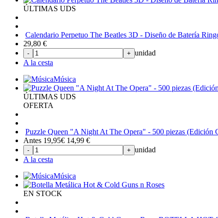
ÚLTIMAS UDS
Calendario Perpetuo The Beatles 3D - Diseño de Batería Ringo
29,80
€
unidad
-
+
A la cesta
Música
ÚLTIMAS UDS
OFERTA
Puzzle Queen "A Night At The Opera" - 500 piezas (Edición C
Antes 19,95€
14,99
€
unidad
-
+
A la cesta
Música
EN STOCK