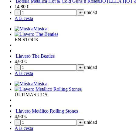
Botella Metálica Hot & Cold Guns n Roses
BOTELLA HOT 
14,80
€
unidad
-
+
A la cesta
Música
EN STOCK
Llavero The Beatles
4,90
€
unidad
-
+
A la cesta
Música
ÚLTIMAS UDS
Llavero Metálico Rolling Stones
4,90
€
unidad
-
+
A la cesta