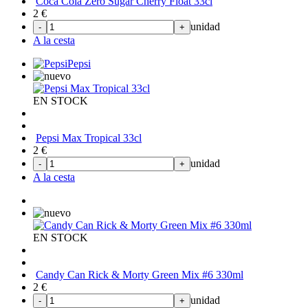
Coca Cola Zero Sugar Cherry Float 33cl
2
€
unidad
-
+
A la cesta
Pepsi
EN STOCK
Pepsi Max Tropical 33cl
2
€
unidad
-
+
A la cesta
EN STOCK
Candy Can Rick & Morty Green Mix #6 330ml
2
€
unidad
-
+