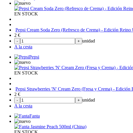
EN STOCK
Pepsi Cream Soda Zero (Refresco de Crema) - Edición Reino
2
€
unidad
-
+
A la cesta
Pepsi
EN STOCK
Pepsi Strawberries 'N' Cream Zero (Fresa y Crema) - Edició
2
€
unidad
-
+
A la cesta
Fanta
EN STOCK