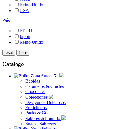
Reino Unido
USA
País
EEUU
Japon
Reino Unido
Catálogo
Zona Sweet 🍭
Bebidas
Caramelos & Chicles
Chocolates
Colecciones
Desayunos Deliciosos
Frikichocos
Packs & Go
Sabores del mundo
Snacks Sabrosos
Novedades 🔥