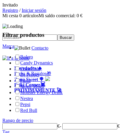
Invitado
Registro
/
Iniciar sesión
Mi cesta
0
artículos
Mi saldo comercial:
0 €
Filtrar productos
Marca
Contacto
Bolero
Candy Dynamics
Novedades 🔥
Coca Cola
Packs & Regalos🎁
Dr Pepper
Zona Sweet 🍭
Fanta
Friki Corner👾
Mogu Mogu
PRÓXIMAMENTE 🚀
Monster Energy Drink
Nestea
Pepsi
Red Bull
Rango de precio
€
-
€
Tag