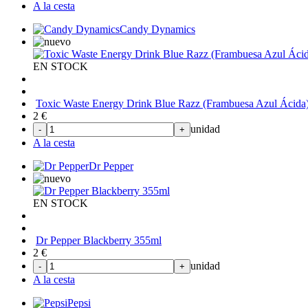
A la cesta
Candy Dynamics
EN STOCK
Toxic Waste Energy Drink Blue Razz (Frambuesa Azul Ácida
2
€
unidad
-
+
A la cesta
Dr Pepper
EN STOCK
Dr Pepper Blackberry 355ml
2
€
unidad
-
+
A la cesta
Pepsi