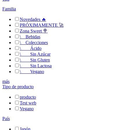
Familia
Novedades 🔥
PRÓXIMAMENTE 🚀
Zona Sweet 🍭
\
__
Bebidas
\
__
Colecciones
\
__
__
Ácido
\
__
__
Sin Azúcar
\
__
__
Sin Gluten
\
__
__
Sin Lactosa
\
__
__
Vegano
más
Tipo de producto
producto
Test web
Vegano
País
Japón