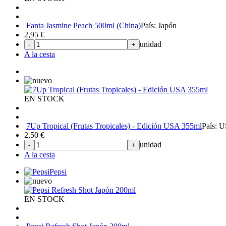
Fanta Jasmine Peach 500ml (China)
País: Japón
2,95
€
unidad
-
+
A la cesta
EN STOCK
7Up Tropical (Frutas Tropicales) - Edición USA 355ml
País: 
2,50
€
unidad
-
+
A la cesta
Pepsi
EN STOCK