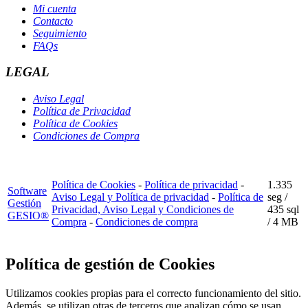
Mi cuenta
Contacto
Seguimiento
FAQs
LEGAL
Aviso Legal
Política de Privacidad
Política de Cookies
Condiciones de Compra
Política de Cookies
-
Política de privacidad
-
1.335
Software
Aviso Legal y Política de privacidad
-
Política de
seg /
Gestión
Privacidad, Aviso Legal y Condiciones de
435 sql
GESIO®
Compra
-
Condiciones de compra
/ 4 MB
Política de gestión de Cookies
Utilizamos cookies propias para el correcto funcionamiento del sitio.
Además, se utilizan otras de terceros que analizan cómo se usan