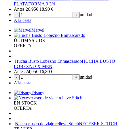
PLATAFORMA 9 3/4
Antes 26,95€
18,90
€
unidad
-
+
A la cesta
Marvel
ÚLTIMAS UDS
OFERTA
Hucha Busto Lobezno Enmascarado
HUCHA BUSTO
LOBEZNO X-MEN
Antes 24,95€
16,80
€
unidad
-
+
A la cesta
Disney
EN STOCK
OFERTA
Neceser aseo de viaje relieve Stitch
NECESER STITCH
TRANSP.