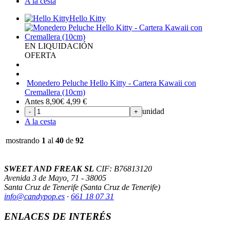
A la cesta
Hello Kitty
EN LIQUIDACIÓN
OFERTA
Monedero Peluche Hello Kitty - Cartera Kawaii con
Cremallera (10cm)
Antes 8,90€
4,99
€
unidad
-
+
A la cesta
mostrando
1
al
40
de
92
SWEET AND FREAK SL
CIF: B76813120
Avenida 3 de Mayo, 71 - 38005
Santa Cruz de Tenerife (Santa Cruz de Tenerife)
info@candypop
.es
·
661 18 07 31
ENLACES DE INTERÉS