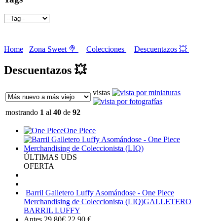
Home
Zona Sweet 🍭
Colecciones
Descuentazos 💥
Descuentazos 💥
vistas
mostrando
1
al
40
de
92
One Piece
ÚLTIMAS UDS
OFERTA
Barril Galletero Luffy Asomándose - One Piece
Merchandising de Coleccionista (LIQ)
GALLETERO
BARRIL LUFFY
Antes 29,80€
22,90
€