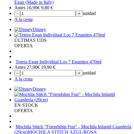
Egan (Made in Italy)
Antes 16,90€
9,80
€
unidad
-
+
A la cesta
Disney
ÚLTIMAS UDS
OFERTA
Tetera Egan Individual Los 7 Enanitos 470ml
Antes 27,90€
19,90
€
unidad
-
+
A la cesta
Disney
EN STOCK
OFERTA
Mochila Stitch "Friendship Fun" - Mochila Infantil Guardería
(29cm)
MOCHILA STITCH AZUL/ROSA