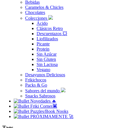
Bebidas
Caramelos & Chicles
Chocolates
Colecciones
Ácido
Clásicos Retro
Descuentazos 💥
Liofilizados
Picante
Protein
Sin Azúcar
Sin Gluten
Sin Lactosa
Vegano
Desayunos Deliciosos
Frikichocos
Packs & Go
Sabores del mundo
Snacks Sabrosos
Novedades 🔥
Friki Corner👾
Puzzles/Book Nooks
PRÓXIMAMENTE 🚀
Tags