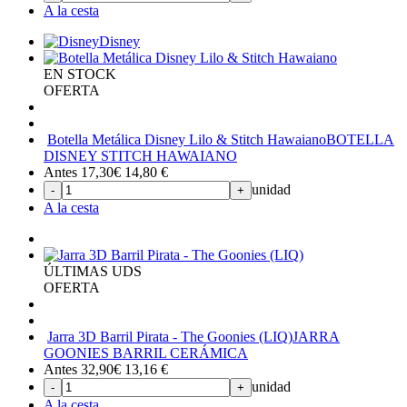
A la cesta
Disney
EN STOCK
OFERTA
Botella Metálica Disney Lilo & Stitch Hawaiano
BOTELLA
DISNEY STITCH HAWAIANO
Antes 17,30€
14,80
€
unidad
-
+
A la cesta
ÚLTIMAS UDS
OFERTA
Jarra 3D Barril Pirata - The Goonies (LIQ)
JARRA
GOONIES BARRIL CERÁMICA
Antes 32,90€
13,16
€
unidad
-
+
A la cesta