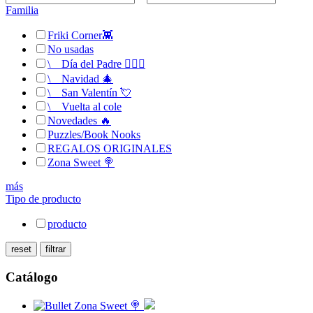
Familia
Friki Corner👾
No usadas
\
__
Día del Padre 🙋🏻‍♂️
\
__
Navidad 🎄
\
__
San Valentín 💘
\
__
Vuelta al cole
Novedades 🔥
Puzzles/Book Nooks
REGALOS ORIGINALES
Zona Sweet 🍭
más
Tipo de producto
producto
Catálogo
Zona Sweet 🍭