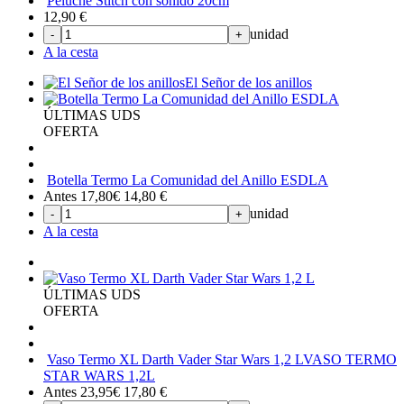
Peluche Stitch con sonido 20cm
12,90
€
unidad
-
+
A la cesta
El Señor de los anillos
ÚLTIMAS UDS
OFERTA
Botella Termo La Comunidad del Anillo ESDLA
Antes 17,80€
14,80
€
unidad
-
+
A la cesta
ÚLTIMAS UDS
OFERTA
Vaso Termo XL Darth Vader Star Wars 1,2 L
VASO TERMO
STAR WARS 1,2L
Antes 23,95€
17,80
€