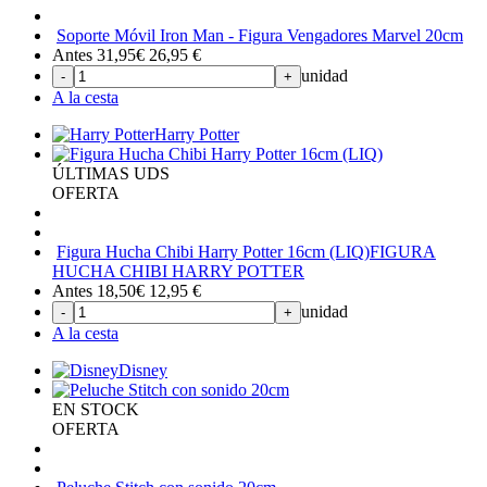
Soporte Móvil Iron Man - Figura Vengadores Marvel 20cm
Antes 31,95€
26,95
€
unidad
-
+
A la cesta
Harry Potter
ÚLTIMAS UDS
OFERTA
Figura Hucha Chibi Harry Potter 16cm (LIQ)
FIGURA
HUCHA CHIBI HARRY POTTER
Antes 18,50€
12,95
€
unidad
-
+
A la cesta
Disney
EN STOCK
OFERTA