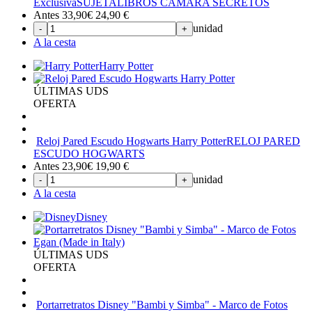
Exclusiva
SUJETALIBROS CÁMARA SECRETOS
Antes 33,90€
24,90
€
unidad
-
+
A la cesta
Harry Potter
ÚLTIMAS UDS
OFERTA
Reloj Pared Escudo Hogwarts Harry Potter
RELOJ PARED
ESCUDO HOGWARTS
Antes 23,90€
19,90
€
unidad
-
+
A la cesta
Disney
ÚLTIMAS UDS
OFERTA
Portarretratos Disney "Bambi y Simba" - Marco de Fotos