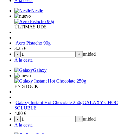
A la cesta
Nestle
ÚLTIMAS UDS
Aero Pistacho 90g
3,25
€
unidad
-
+
A la cesta
Galaxy
EN STOCK
Galaxy Instant Hot Chocolate 250g
GALAXY CHOC
SOLUBLE
4,80
€
unidad
-
+
A la cesta