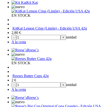
Kit Kat
EN STOCK
KitKat Lemon Crisp (Limón) - Edición USA 42g
2,80
€
unidad
-
+
A la cesta
Reese´s
EN STOCK
Reeses Butter Cups 42g
2
€
unidad
-
+
A la cesta
Reese´s