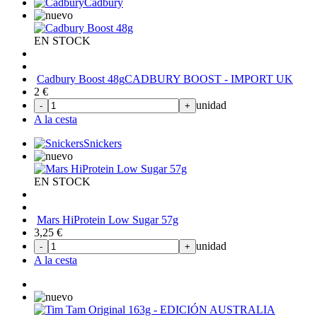
Cadbury
EN STOCK
Cadbury Boost 48g
CADBURY BOOST - IMPORT UK
2
€
unidad
-
+
A la cesta
Snickers
EN STOCK
Mars HiProtein Low Sugar 57g
3,25
€
unidad
-
+
A la cesta