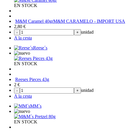
EN STOCK
M&M Caramel 40gr
M&M CARAMELO - IMPORT USA
2,80
€
unidad
-
+
A la cesta
Reese´s
EN STOCK
Reeses Pieces 43g
2
€
unidad
-
+
A la cesta
MM´s
EN STOCK