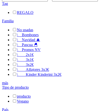
Tag
REGALO
Familia
No usadas
\
__
Bombones
\
__
Navidad 🎄
\
__
Pascua 🐣
\
__
Promos NV
\
__
__
2x1€
\
__
__
3x1€
\
__
__
3x2€
\
__
__
Alfajores 3x3€
\
__
__
Kinder Kinderini 3x2€
más
Tipo de producto
producto
Vegano
País