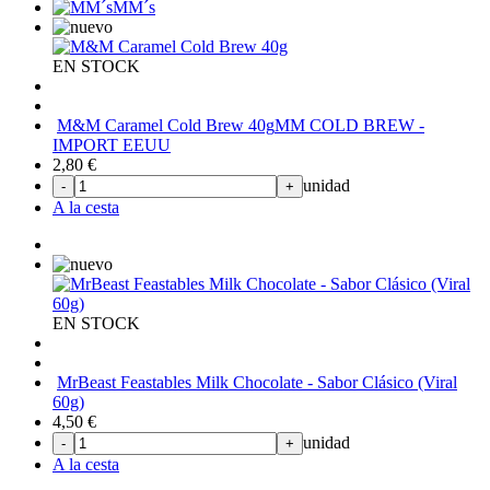
MM´s
EN STOCK
M&M Caramel Cold Brew 40g
MM COLD BREW -
IMPORT EEUU
2,80
€
unidad
-
+
A la cesta
EN STOCK
MrBeast Feastables Milk Chocolate - Sabor Clásico (Viral
60g)
4,50
€
unidad
-
+
A la cesta