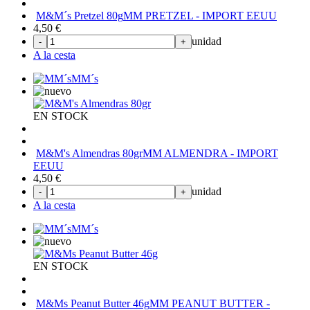
M&M´s Pretzel 80g
MM PRETZEL - IMPORT EEUU
4,50
€
unidad
-
+
A la cesta
MM´s
EN STOCK
M&M's Almendras 80gr
MM ALMENDRA - IMPORT
EEUU
4,50
€
unidad
-
+
A la cesta
MM´s
EN STOCK
M&Ms Peanut Butter 46g
MM PEANUT BUTTER -