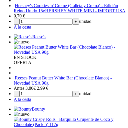
Hershey's Cookies 'n' Creme (Galleta y Crema) - Edición
Reino Unido 15g
HERSHEY WHITE MINI - IMPORT USA
0,70
€
unidad
-
+
A la cesta
Reese´s
EN STOCK
OFERTA
Reeses Peanut Butter White Bar (Chocolate Blanco) -
Novedad USA 90g
Antes 3,80€
2,99
€
unidad
-
+
A la cesta
Bounty