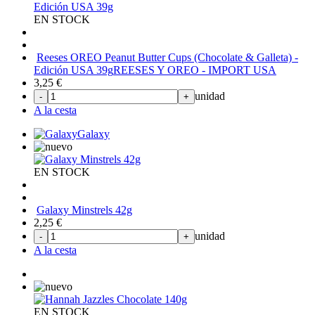
EN STOCK
Reeses OREO Peanut Butter Cups (Chocolate & Galleta) -
Edición USA 39g
REESES Y OREO - IMPORT USA
3,25
€
unidad
-
+
A la cesta
Galaxy
EN STOCK
Galaxy Minstrels 42g
2,25
€
unidad
-
+
A la cesta
EN STOCK