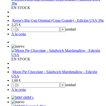
EN STOCK
Reese's Big Cup Original (Copa Grande) - Edición USA 39g
2,25
€
unidad
-
+
A la cesta
EN STOCK
Moon Pie Chocolate - Sándwich Marshmallow - Edición
USA
1,60
€
unidad
-
+
A la cesta
MM´s