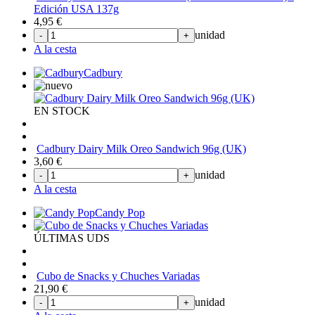
Edición USA 137g
4,95
€
unidad
-
+
A la cesta
Cadbury
EN STOCK
Cadbury Dairy Milk Oreo Sandwich 96g (UK)
3,60
€
unidad
-
+
A la cesta
Candy Pop
ÚLTIMAS UDS
Cubo de Snacks y Chuches Variadas
21,90
€
unidad
-
+