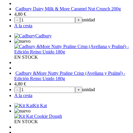
Cadbury Dairy Milk & More Caramel Nut Crunch 200g
4,80
€
unidad
-
+
A la cesta
Cadbury
EN STOCK
Cadbury &More Nutty Praline Crisp (Avellana y Praliné) -
Edición Reino Unido 180g
4,80
€
unidad
-
+
A la cesta
Kit Kat
EN STOCK