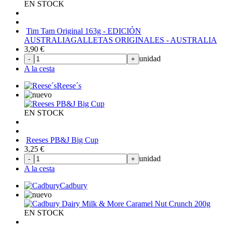
EN STOCK
Tim Tam Original 163g - EDICIÓN
AUSTRALIA
GALLETAS ORIGINALES - AUSTRALIA
3,90
€
unidad
-
+
A la cesta
Reese´s
EN STOCK
Reeses PB&J Big Cup
3,25
€
unidad
-
+
A la cesta
Cadbury
EN STOCK