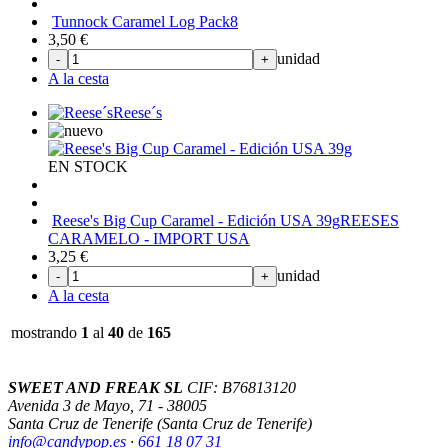
Tunnock Caramel Log Pack8
3,50
€
unidad
-
+
A la cesta
Reese´s
EN STOCK
Reese's Big Cup Caramel - Edición USA 39g
REESES
CARAMELO - IMPORT USA
3,25
€
unidad
-
+
A la cesta
mostrando
1
al
40
de
165
SWEET AND FREAK SL
CIF: B76813120
Avenida 3 de Mayo, 71 - 38005
Santa Cruz de Tenerife (Santa Cruz de Tenerife)
info@candypop
.es
·
661 18 07 31