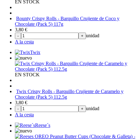
EN STOCK
Bounty Crispy Rolls - Barquillo Crujiente de Coco y
Chocolate (Pack 5) 117g
3,80
€
unidad
-
+
A la cesta
Twix
EN STOCK
Twix Crispy Rolls - Barquillo Crujiente de Caramelo y
Chocolate (Pack 5) 112.5g
3,80
€
unidad
-
+
A la cesta
Reese´s