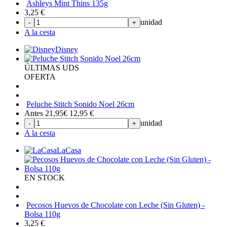
Ashleys Mint Thins 135g
3,25
€
unidad
-
+
A la cesta
Disney
ÚLTIMAS UDS
OFERTA
Peluche Stitch Sonido Noel 26cm
Antes 21,95€
12,95
€
unidad
-
+
A la cesta
LaCasa
EN STOCK
Pecosos Huevos de Chocolate con Leche (Sin Gluten) -
Bolsa 110g
3,25
€