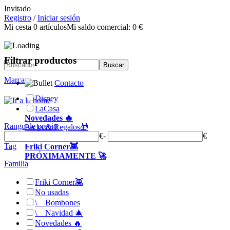
Invitado
Registro
/
Iniciar sesión
Mi cesta
0
artículos
Mi saldo comercial:
0 €
Filtrar productos
Marca
Contacto
Disney
LaCasa
Novedades 🔥
Rango de precio
Packs & Regalos🎁
€
-
€
Zona Sweet 🍭
Tag
Friki Corner👾
PRÓXIMAMENTE 🚀
Familia
Friki Corner👾
No usadas
\
__
Bombones
\
__
Navidad 🎄
Novedades 🔥