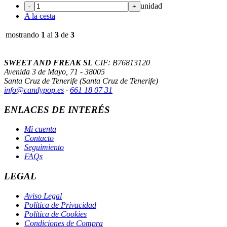
unidad
-
+
A la cesta
mostrando
1
al
3
de
3
SWEET AND FREAK SL
CIF: B76813120
Avenida 3 de Mayo, 71 - 38005
Santa Cruz de Tenerife (Santa Cruz de Tenerife)
info@candypop
.es
·
661 18 07 31
ENLACES DE INTERÉS
Mi cuenta
Contacto
Seguimiento
FAQs
LEGAL
Aviso Legal
Política de Privacidad
Política de Cookies
Condiciones de Compra