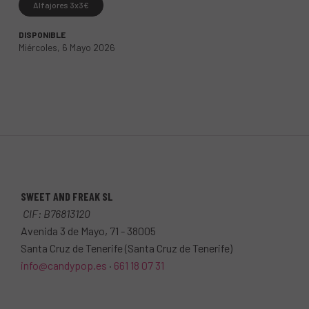
Alfajores 3x3€
DISPONIBLE
Miércoles, 6 Mayo 2026
SWEET AND FREAK SL
CIF: B76813120
Avenida 3 de Mayo, 71 - 38005
Santa Cruz de Tenerife (Santa Cruz de Tenerife)
info@candypop
.es
·
661 18 07 31