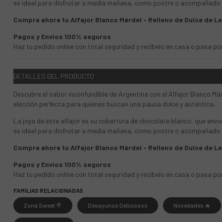
es ideal para disfrutar a media mañana, como postre o acompañado de
Compra ahora tu Alfajor Blanco Márdel - Relleno de Dulce de 
Pagos y Envíos 100% seguros
Haz tu pedido online con total seguridad y recíbelo en casa o pasa p
DETALLES DEL PRODUCTO
Descubre el sabor inconfundible de Argentina con el Alfajor Blanco Már
elección perfecta para quienes buscan una pausa dulce y auténtica.
La joya de este alfajor es su cobertura de chocolate blanco, que en
es ideal para disfrutar a media mañana, como postre o acompañado de
Compra ahora tu Alfajor Blanco Márdel - Relleno de Dulce de 
Pagos y Envíos 100% seguros
Haz tu pedido online con total seguridad y recíbelo en casa o pasa p
FAMILIAS RELACIONADAS
Zona Sweet 🍭
Desayunos Deliciosos
Novedades 🔥