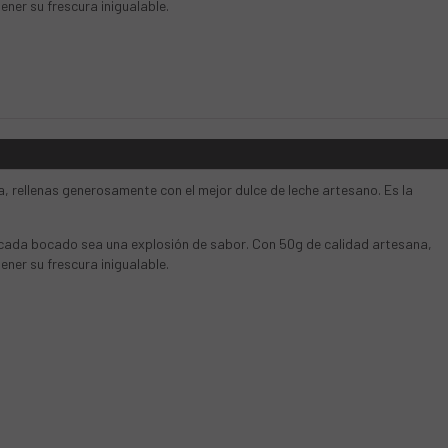
ner su frescura inigualable.
a, rellenas generosamente con el mejor dulce de leche artesano. Es la
e cada bocado sea una explosión de sabor. Con 50g de calidad artesana,
ner su frescura inigualable.