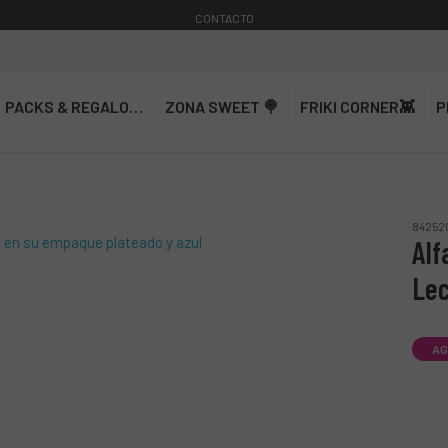
CONTACTO
PACKS & REGALOS🎁
ZONA SWEET 🍭
FRIKI CORNER👾
P
842520
Alf
Lec
AG