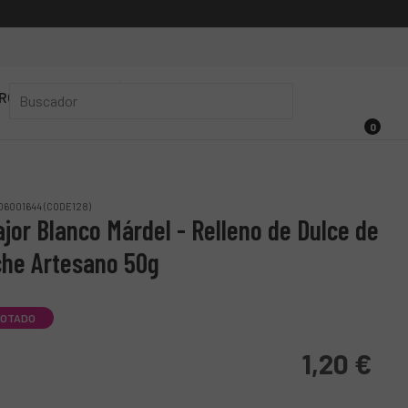
RÓXIMAMENTE 🚀
0
6001644 (CODE128)
ajor Blanco Márdel - Relleno de Dulce de
he Artesano 50g
OTADO
1,20
€