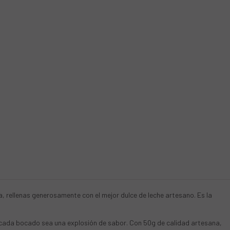
a, rellenas generosamente con el mejor dulce de leche artesano. Es la
e cada bocado sea una explosión de sabor. Con 50g de calidad artesana,